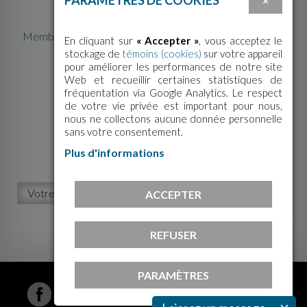
PARAMÈTRES DE COOKIES
×
Membre de la Fédération des centres d'action bénévole
En cliquant sur
« Accepter »
, vous acceptez le
du Québec
stockage de
témoins (cookies)
sur votre appareil
pour améliorer les performances de notre site
Web et recueillir certaines statistiques de
fréquentation via Google Analytics. Le respect
de votre vie privée est important pour nous,
nous ne collectons aucune donnée personnelle
sans votre consentement.
ABONNEZ-VOUS À NOTRE
Plus d'informations
INFOLETTRE!
ACCEPTER
M'inscrire
REFUSER
PARAMÈTRES
© 2026 Le Centre d'action bénévole de Gatineau |
Tous droits réservés. | Conception Web :
ViGlob