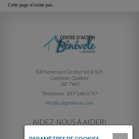
Cette page n'existe pas.
500 boulevard Gréber local 109,
Gatineau, Québec
J8T 7W3
Téléphone : 819 568-0747
info@cabgatineau.com
AIDEZ-NOUS À AIDER!