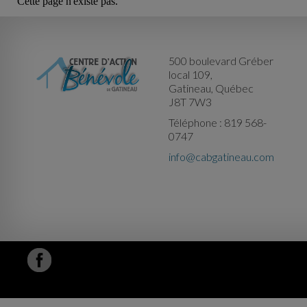
Cette page n'existe pas.
500 boulevard Gréber
local 109,
Gatineau, Québec
J8T 7W3
Téléphone : 819 568-
0747
info@cabgatineau.com