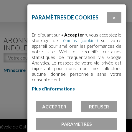
PARAMÈTRES DE COOKIES
×
En cliquant sur
« Accepter »
, vous acceptez le
ABONNEZ-VOUS À NOTRE
stockage de
témoins (cookies)
sur votre
appareil pour améliorer les performances de
INFOLETTRE!
notre site Web et recueillir certaines
statistiques de fréquentation via Google
Analytics. Le respect de votre vie privée est
important pour nous, nous ne collectons
M'inscrire
aucune donnée personnelle sans votre
consentement.
Plus d'informations
ACCEPTER
REFUSER
PARAMÈTRES
évole de Gatineau | Tous droits réservés. | Conception Web :