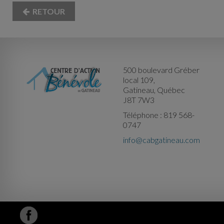
RETOUR
500 boulevard Gréber
local 109,
Gatineau, Québec
J8T 7W3
Téléphone : 819 568-
0747
info@cabgatineau.com