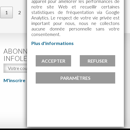
appareil pour améliorer les performances de
notre site Web et recueillir certaines
statistiques de fréquentation via Google
1
2
3
4
5
…
20
Suivant
Analytics. Le respect de votre vie privée est
important pour nous, nous ne collectons
aucune donnée personnelle sans votre
consentement.
Plus d'informations
ABONNEZ-VOUS À NOTRE
INFOLETTRE!
ACCEPTER
REFUSER
PARAMÈTRES
M'inscrire