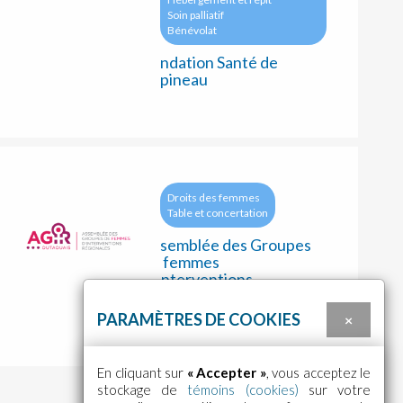
Soin palliatif
Bénévolat
Fondation Santé de
Papineau
Droits des femmes
Table et concertation
Assemblée des Groupes
de femmes
d’Interventions
Régionales (AGIR)
PARAMÈTRES DE COOKIES
×
En cliquant sur
« Accepter »
, vous acceptez le
stockage de
témoins (cookies)
sur votre