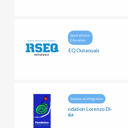
Sport et loisir
Éducation
RSEQ Outaouais
Soutien et intégration
Fondation Lorenzo Di-
Fraja