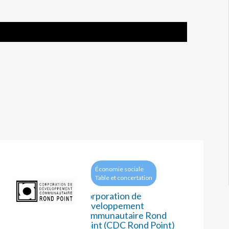
P
Q
R
S
T
U
V
Économie sociale
Table et concertation
Corporation de
développement
communautaire Rond
Point (CDC Rond Point)