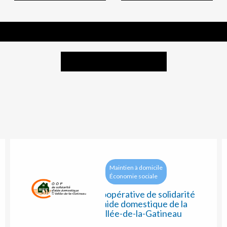
G
H
I
J
K
L
M
N
O
W
X
Y
Z
Maintien à domicile
Économie sociale
Coopérative de solidarité
d’aide domestique de la
Vallée-de-la-Gatineau