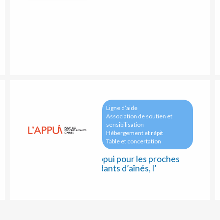
Ligne d’aide
Association de soutien et
sensibilisation
Hébergement et répit
Table et concertation
Appui pour les proches
aidants d’aînés, l’