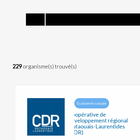
A
B
C
D
E
F
229
organisme(s) trouvé(s)
Économie sociale
Coopérative de
développement régional
Outaouais-Laurentides
(CDR)