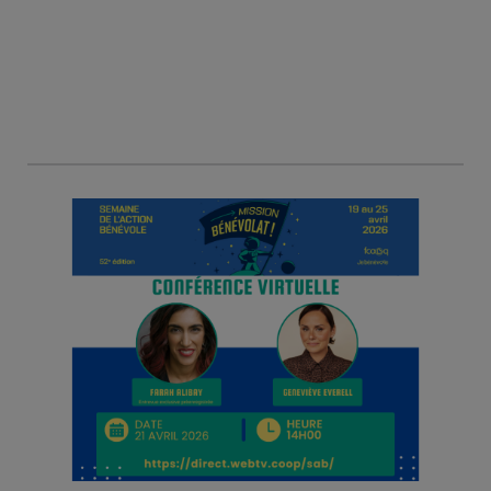
d'action
bénévole
de
Gatineau