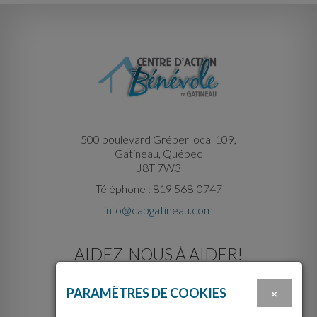
500 boulevard Gréber local 109,
Gatineau, Québec
J8T 7W3
Téléphone : 819 568-0747
info@cabgatineau.com
AIDEZ-NOUS À AIDER!
PARAMÈTRES DE COOKIES
×