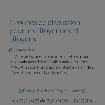
Groupes de discussion
pour les citoyennes et
citoyens
13 Avril 2026
La Ville de Gatineau travaille à mettre à jour sa
reconnaissance Municipalité amie des aînés
(MADA) et son Plan d’action intégré – Familles,
aînés et personnes handicapées.
Page précédente
Page suivante
(
1
) (
2
) (
3
) (
4
) (
5
) (
6
) (
7
) (
8
) (
9
) (
10
) (
11
) (
12
) (
13
)