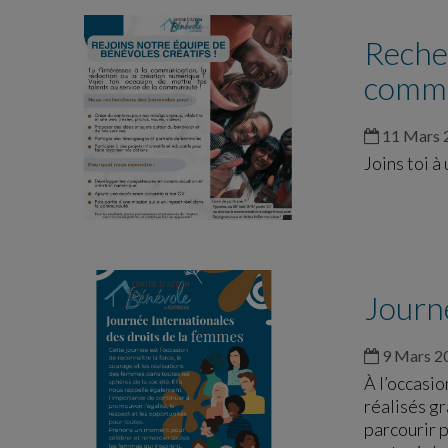
Recher
commu
11 Mars 
Joins toi à
Journ
9 Mars 2
À l’occasi
réalisés gr
parcourir p