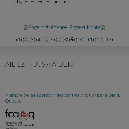
urs droits, le respect et l’inclusion.
Page précédente
Page suivante
(
1
) (
2
) (
3
) (
4
) (
5
) (
6
) (
7
) (
8
) (
9
) (
10
) (
11
) (
12
) (
13
)
AIDEZ-NOUS À AIDER!
Membre de la Fédération des centres d'action bénévole du
Québec