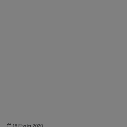
les
organismes
de notre
communauté
qui sont là
pour vous
informer,
vous
accompagner
et vous
soutenir.
18 Février 2020